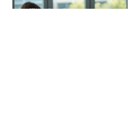
8 juin 2026
Séquence efficace pour une séance de
coaching réussie
Contact
Mentions Légales
Sitemap